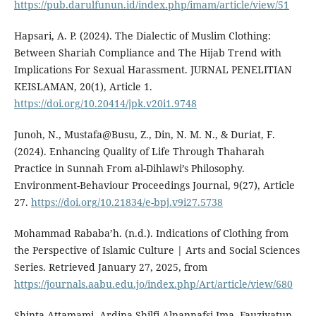
https://pub.darulfunun.id/index.php/imam/article/view/51
Hapsari, A. P. (2024). The Dialectic of Muslim Clothing:
Between Shariah Compliance and The Hijab Trend with
Implications For Sexual Harassment. JURNAL PENELITIAN
KEISLAMAN, 20(1), Article 1.
https://doi.org/10.20414/jpk.v20i1.9748
Junoh, N., Mustafa@Busu, Z., Din, N. M. N., & Duriat, F.
(2024). Enhancing Quality of Life Through Thaharah
Practice in Sunnah From al-Dihlawi’s Philosophy.
Environment-Behaviour Proceedings Journal, 9(27), Article
27.
https://doi.org/10.21834/e-bpj.v9i27.5738
Mohammad Rababa’h. (n.d.). Indications of Clothing from
the Perspective of Islamic Culture | Arts and Social Sciences
Series. Retrieved January 27, 2025, from
https://journals.aabu.edu.jo/index.php/Art/article/view/680
Shinta Attamami, Ardina Shilfi Alnannafsi Ima, Fauziyatun