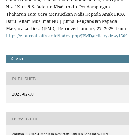
Nisa’ Nur, & Sa’adatun Nisa’. (n.d.). Pendampingan
Thaharah Tata Cara Mensucikan Najis Kepada Anak LKSA
Darul Aitam Muslimat NU | Jurnal Pengabdian kepada
Masyarakat Desa (JPMD). Retrieved January 27, 2025, from
https://ejournal.iaifa.ac.id/index.php/JPMD/article/view/1509
PDF
PUBLISHED
2025-02-10
HOW TO CITE
Zalikha, S. (2025). Menjaga Kesucian Pakaian Sebagai Wujud