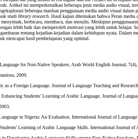
b. Artikel ini memperkenalkan beberapa jenis media audio visual, ter
ngeksplorasi beberapa manfaat penggunaan media audio visual dalam p
suk studi
library research
. Hasil kajian ditemukan bahwa Peran media a
enyimak, berbicara, membaca, dan menulis. Meskipun penggunaannya
an lebih baik dan memperoleh motivasi yang lebih untuk belajar. Sela
ambaran tentang kejadian-kejadian dalam kehidupan nyata. Dalam meng
uk mencapai hasil pembelajaran yang optimal.
Language for Non-Native Speakers. Arab World English Journal, 7(4),
aniora, 2009.
bic as a Foreign Language. Journal of Language Teaching and Research
in Enhancing Students' Learning of Arabic Language. Journal of Langu
2003.
anguage in Nigeria: An Evaluation. International Journal of Language 
tudents' Learning of Arabic Language Skills. International Journal of A
s in Developing Arabic Language Skills among Non-Native Speakers. Inte