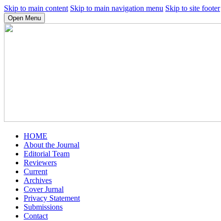
Skip to main content
Skip to main navigation menu
Skip to site footer
Open Menu
HOME
About the Journal
Editorial Team
Reviewers
Current
Archives
Cover Jurnal
Privacy Statement
Submissions
Contact