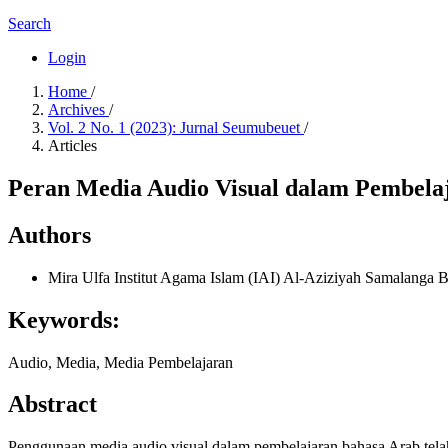
Search
Login
Home
/
Archives
/
Vol. 2 No. 1 (2023): Jurnal Seumubeuet
/
Articles
Peran Media Audio Visual dalam Pembela
Authors
Mira Ulfa
Institut Agama Islam (IAI) Al-Aziziyah Samalanga 
Keywords:
Audio, Media, Media Pembelajaran
Abstract
Penggunaan media audio visual dalam pembelajaran bahasa Arab telah 