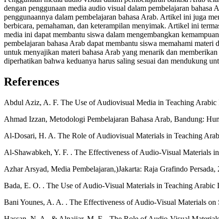
dengan penggunaan media audio visual dalam pembelajaran bahasa Ara
penggunaannya dalam pembelajaran bahasa Arab. Artikel ini juga me
berbicara, pemahaman, dan keterampilan menyimak. Artikel ini terma
media ini dapat membantu siswa dalam mengembangkan kemampuan m
pembelajaran bahasa Arab dapat membantu siswa memahami materi deng
untuk menyajikan materi bahasa Arab yang menarik dan memberikan g
diperhatikan bahwa keduanya harus saling sesuai dan mendukung unt
References
Abdul Aziz, A. F. The Use of Audiovisual Media in Teaching Arabic 
Ahmad Izzan, Metodologi Pembelajaran Bahasa Arab, Bandung: Hum
Al-Dosari, H. A. The Role of Audiovisual Materials in Teaching Ara
Al-Shawabkeh, Y. F. . The Effectiveness of Audio-Visual Materials 
Azhar Arsyad, Media Pembelajaran,)Jakarta: Raja Grafindo Persada, 
Bada, E. O. . The Use of Audio-Visual Materials in Teaching Arabic L
Bani Younes, A. A. . The Effectiveness of Audio-Visual Materials on S
Hassan, N. A., & Alnajjar, M. F. . The Role of Audio-Visual Material