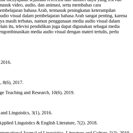
masuk video, audio, dan animasi, serta membahas cara
embelajaran bahasa Arab, termasuk peningkatan keterampilan
udio visual dalam pembelajaran bahasa Arab sangat penting, karena
 masih terbatas, namun penggunaan media audio visual dalam
in itu, televisi pendidikan juga dapat digunakan sebagai media
ombinasikan media audio visual dengan materi tertulis, perlu
 2016.
, 8(6), 2017.
age Teaching and Research, 10(6), 2019.
and Linguistics, 3(1), 2016.
pplied Linguistics & English Literature, 7(2). 2018.
rnational Journal of Linguistics, Literature and Culture, 5(3), 2019.