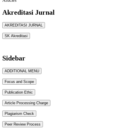
Articles
Akreditasi Jurnal
AKREDITASI JURNAL
SK Akreditasi
Sidebar
ADDITIONAL MENU
Focus and Scope
Publication Ethic
Article Processing Charge
Plagiarism Check
Peer Review Process