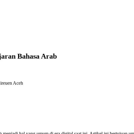
jaran Bahasa Arab
Bireuen Aceh
menjadi hal yang umum di era digital saat ini. Artikel ini bertujuan 