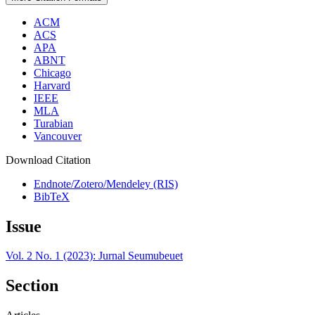
ACM
ACS
APA
ABNT
Chicago
Harvard
IEEE
MLA
Turabian
Vancouver
Download Citation
Endnote/Zotero/Mendeley (RIS)
BibTeX
Issue
Vol. 2 No. 1 (2023): Jurnal Seumubeuet
Section