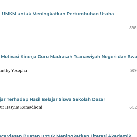
tan UMKM untuk Meningkatkan Pertumbuhan Usaha
588
otivasi Kinerja Guru Madrasah Tsanawiyah Negeri dan Swa
Yanthy Yosepha
599
jar Terhadap Hasil Belajar Siswa Sekolah Dasar
 Nur Hasyim Romadhoni
602
ecerdasan Buatan untuk Meningkatkan Literasi Akademik